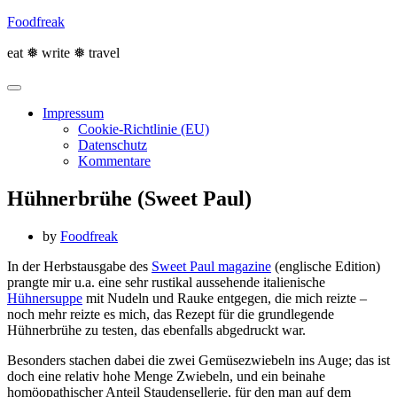
Skip
Foodfreak
to
content
eat ❅ write ❅ travel
Impressum
Cookie-Richtlinie (EU)
Datenschutz
Kommentare
Hühnerbrühe (Sweet Paul)
by
Foodfreak
In der Herbstausgabe des
Sweet Paul magazine
(englische Edition)
prangte mir u.a. eine sehr rustikal aussehende italienische
Hühnersuppe
mit Nudeln und Rauke entgegen, die mich reizte –
noch mehr reizte es mich, das Rezept für die grundlegende
Hühnerbrühe zu testen, das ebenfalls abgedruckt war.
Besonders stachen dabei die zwei Gemüsezwiebeln ins Auge; das ist
doch eine relativ hohe Menge Zwiebeln, und ein beinahe
homöopathischer Anteil Staudensellerie, für den man auf dem