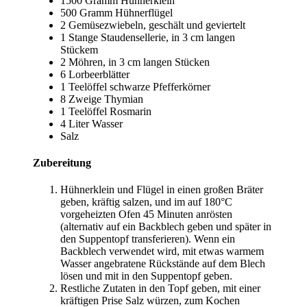
1500 Gramm
Hühnerklein
500 Gramm
Hühnerflügel
2
Gemüsezwiebeln
, geschält und geviertelt
1
Stange Staudensellerie
, in 3 cm langen
Stückem
2
Möhren
, in 3 cm langen Stücken
6
Lorbeerblätter
1 Teelöffel
schwarze Pfefferkörner
8 Zweige
Thymian
1 Teelöffel
Rosmarin
4 Liter
Wasser
Salz
Zubereitung
Hühnerklein und Flügel in einen großen Bräter
geben, kräftig salzen, und im auf 180°C
vorgeheizten Ofen 45 Minuten anrösten
(alternativ auf ein Backblech geben und später in
den Suppentopf transferieren). Wenn ein
Backblech verwendet wird, mit etwas warmem
Wasser angebratene Rückstände auf dem Blech
lösen und mit in den Suppentopf geben.
Restliche Zutaten in den Topf geben, mit einer
kräftigen Prise Salz würzen, zum Kochen