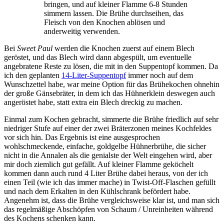
bringen, und auf kleiner Flamme 6-8 Stunden
simmern lassen. Die Brühe durchseihen, das
Fleisch von den Knochen ablösen und
anderweitig verwenden.
Bei
Sweet Paul
werden die Knochen zuerst auf einem Blech
geröstet, und das Blech wird dann abgespült, um eventuelle
angebratene Reste zu lösen, die mit in den Suppentopf kommen. Da
ich den geplanten
14-Liter-Suppentopf
immer noch auf dem
Wunschzettel habe, war meine Option für das Brühekochen ohnehin
der große Gänsebräter, in dem ich das Hühnerklein deswegen auch
angeröstet habe, statt extra ein Blech dreckig zu machen.
Einmal zum Kochen gebracht, simmerte die Brühe friedlich auf sehr
niedriger Stufe auf einer der zwei Bräterzonen meines Kochfeldes
vor sich hin. Das Ergebnis ist eine ausgesprochen
wohlschmeckende, einfache, goldgelbe Hühnerbrühe, die sicher
nicht in die Annalen als die genialste der Welt eingehen wird, aber
mir doch ziemlich gut gefällt. Auf kleiner Flamme geköchelt
kommen dann auch rund 4 Liter Brühe dabei heraus, von der ich
einen Teil (wie ich das immer mache) in Twist-Off-Flaschen gefüllt
und nach dem Erkalten in den Kühlschrank befördert habe.
Angenehm ist, dass die Brühe vergleichsweise klar ist, und man sich
das regelmäßige Abschöpfen von Schaum / Unreinheiten während
des Kochens schenken kann.