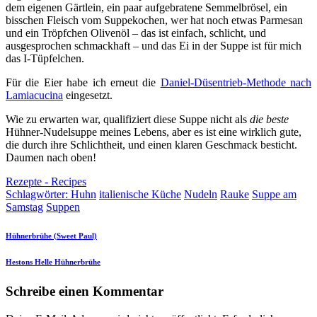
dem eigenen Gärtlein, ein paar aufgebratene Semmelbrösel, ein
bisschen Fleisch vom Suppekochen, wer hat noch etwas Parmesan
und ein Tröpfchen Olivenöl – das ist einfach, schlicht, und
ausgesprochen schmackhaft – und das Ei in der Suppe ist für mich
das I-Tüpfelchen.
Für die Eier habe ich erneut die
Daniel-Düsentrieb-Methode nach
Lamiacucina
eingesetzt.
Wie zu erwarten war, qualifiziert diese Suppe nicht als
die beste
Hühner-Nudelsuppe meines Lebens, aber es ist eine wirklich gute,
die durch ihre Schlichtheit, und einen klaren Geschmack besticht.
Daumen nach oben!
Rezepte - Recipes
Schlagwörter:
Huhn
italienische Küche
Nudeln
Rauke
Suppe am
Samstag
Suppen
Hühnerbrühe (Sweet Paul)
Hestons Helle Hühnerbrühe
Schreibe einen Kommentar