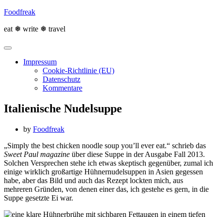
Skip
Foodfreak
to
content
eat ❅ write ❅ travel
Impressum
Cookie-Richtlinie (EU)
Datenschutz
Kommentare
Italienische Nudelsuppe
by
Foodfreak
„Simply the best chicken noodle soup you’ll ever eat.“ schrieb das
Sweet Paul magazine
über diese Suppe in der Ausgabe Fall 2013.
Solchen Versprechen stehe ich etwas skeptisch gegenüber, zumal ich
einige wirklich großartige Hühnernudelsuppen in Asien gegessen
habe, aber das Bild und auch das Rezept lockten mich, aus
mehreren Gründen, von denen einer das, ich gestehe es gern, in die
Suppe gesetzte Ei war.