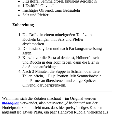
3 Esslöffel
Semmelbrösel
, knusprig geröstet in
1 Esslöffel
Olivenöl
fruchtiges Olivenöl
, zum Beträufeln
Salz und Pfeffer
Zubereitung
Die Brühe in einem mittelgroßen Topf zum
Köcheln bringen, mit Salz und Pfeffer
abschmecken.
Die Pasta zugeben und nach Packungsanweisung
garen.
Kurz bevor die Pasta al dente ist, Hühnerfleisch
und Rucola in den Topf geben, dann die Eier in
die Suppe aufschlagen.
Nach 3 Minuten die Suppe in Schalen oder tiefe
Teller löffeln, 1 Ei je Portion. Mit Semmelbröseln
und Parmesan überstreuen und einige Spritzer
Olivenöl darübersprenkeln.
Wenn man sich die Zutaten anschaut – im Original werden
maltagliati
verwendet, also preiswerte „Abschnitte“ aus der
Nudelproduktion – sieht man, dass hier preisgünstiges Kochen
angesagt ist. Etwas Pasta, ein paar Handvoll Rucola, vielleicht aus