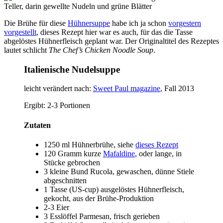
Die Brühe für diese
Hühnersuppe
habe ich ja schon
vorgestern
vorgestellt
, dieses Rezept hier war es auch, für das die Tasse
abgelöstes Hühnerfleisch geplant war. Der Originaltitel des Rezeptes
lautet schlicht
The Chef’s Chicken Noodle Soup
.
Italienische Nudelsuppe
leicht verändert nach:
Sweet Paul magazine
, Fall 2013
Ergibt:
2-3 Portionen
Zutaten
1250 ml
Hühnerbrühe
, siehe
dieses Rezept
120 Gramm
kurze
Mafaldine
, oder lange, in
Stücke gebrochen
3 kleine Bund
Rucola
, gewaschen, dünne Stiele
abgeschnitten
1 Tasse (US-cup)
ausgelöstes Hühnerfleisch,
gekocht
, aus der Brühe-Produktion
2-3
Eier
3 Esslöffel
Parmesan
, frisch gerieben