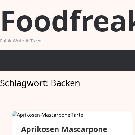
Skip
Foodfrea
to
content
Eat ❅ Write ❅ Travel
Schlagwort:
Backen
Aprikosen-Mascarpone-