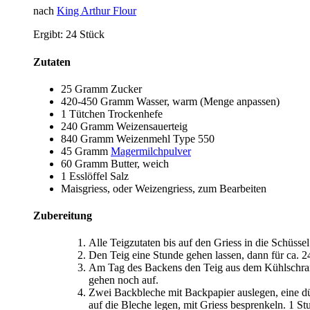
nach
King Arthur Flour
Ergibt:
24 Stück
Zutaten
25 Gramm
Zucker
420-450 Gramm
Wasser
, warm (Menge anpassen)
1 Tütchen
Trockenhefe
240 Gramm
Weizensauerteig
840 Gramm
Weizenmehl Type 550
45 Gramm
Magermilchpulver
60 Gramm
Butter
, weich
1 Esslöffel
Salz
Maisgriess
, oder Weizengriess, zum Bearbeiten
Zubereitung
Alle Teigzutaten bis auf den Griess in die Schüss
Den Teig eine Stunde gehen lassen, dann für ca. 2
Am Tag des Backens den Teig aus dem Kühlschrank
gehen noch auf.
Zwei Backbleche mit Backpapier auslegen, eine dü
auf die Bleche legen, mit Griess besprenkeln. 1 S