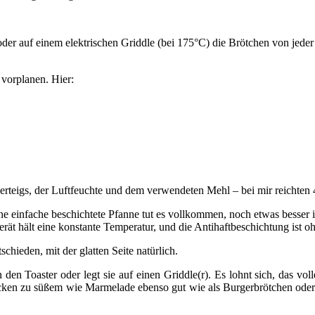
) oder auf einem elektrischen Griddle (bei 175°C) die Brötchen von jed
vorplanen. Hier:
erteigs, der Luftfeuchte und dem verwendeten Mehl – bei mir reichte
e einfache beschichtete Pfanne tut es vollkommen, noch etwas besser i
rät hält eine konstante Temperatur, und die Antihaftbeschichtung ist oh
schieden, mit der glatten Seite natürlich.
n den Toaster oder legt sie auf einen Griddle(r). Es lohnt sich, das vo
hmecken zu süßem wie Marmelade ebenso gut wie als Burgerbrötchen ode