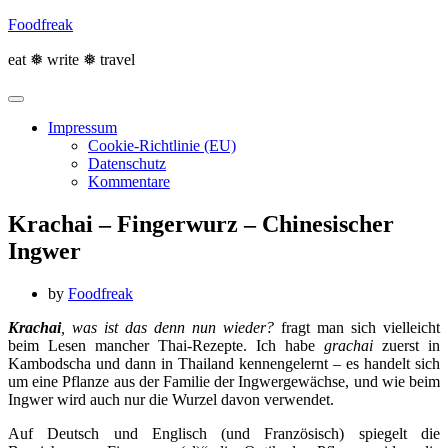
Skip
Foodfreak
to
content
eat ❅ write ❅ travel
Impressum
Cookie-Richtlinie (EU)
Datenschutz
Kommentare
Krachai – Fingerwurz – Chinesischer
Ingwer
by
Foodfreak
Krachai
, was ist das denn nun wieder?
fragt man sich vielleicht
beim Lesen mancher Thai-Rezepte. Ich habe
grachai
zuerst in
Kambodscha und dann in Thailand kennengelernt – es handelt sich
um eine Pflanze aus der Familie der Ingwergewächse, und wie beim
Ingwer wird auch nur die Wurzel davon verwendet.
Auf Deutsch und Englisch (und Französisch) spiegelt die