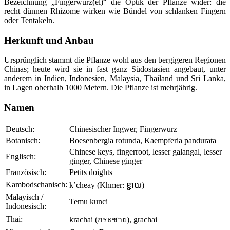
Bezeichnung „Fingerwurz(el)“ die Optik der Pflanze wider: die
recht dünnen Rhizome wirken wie Bündel von schlanken Fingern
oder Tentakeln.
Herkunft und Anbau
Ursprünglich stammt die Pflanze wohl aus den bergigeren Regionen
Chinas; heute wird sie in fast ganz Südostasien angebaut, unter
anderem in Indien, Indonesien, Malaysia, Thailand und Sri Lanka,
in Lagen oberhalb 1000 Metern. Die Pflanze ist mehrjährig.
Namen
Deutsch:
Chinesischer Ingwer, Fingerwurz
Botanisch:
Boesenbergia rotunda, Kaempferia pandurata
Chinese keys, fingerroot, lesser galangal, lesser
Englisch:
ginger, Chinese ginger
Französisch:
Petits doights
Kambodschanisch:
k’cheay (Khmer: ខ្ជាយ)
Malayisch /
Temu kunci
Indonesisch:
Thai:
krachai (กระชาย), grachai