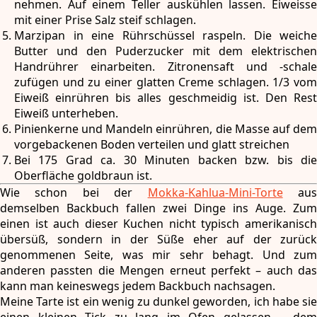
nehmen. Auf einem Teller auskühlen lassen. Eiweisse
mit einer Prise Salz steif schlagen.
Marzipan in eine Rührschüssel raspeln. Die weiche
Butter und den Puderzucker mit dem elektrischen
Handrührer einarbeiten. Zitronensaft und -schale
zufügen und zu einer glatten Creme schlagen. 1/3 vom
Eiweiß einrühren bis alles geschmeidig ist. Den Rest
Eiweiß unterheben.
Pinienkerne und Mandeln einrühren, die Masse auf dem
vorgebackenen Boden verteilen und glatt streichen
Bei 175 Grad ca. 30 Minuten backen bzw. bis die
Oberfläche goldbraun ist.
Wie schon bei der
Mokka-Kahlua-Mini-Torte
au
demselben Backbuch fallen zwei Dinge ins Auge. Zum
einen ist auch dieser Kuchen nicht typisch amerikanisch
übersüß, sondern in der Süße eher auf der zurück
genommenen Seite, was mir sehr behagt. Und zum
anderen passten die Mengen erneut perfekt – auch das
kann man keineswegs jedem Backbuch nachsagen.
Meine Tarte ist ein wenig zu dunkel geworden, ich habe sie