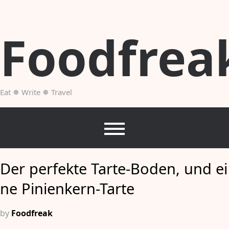
Skip
to
content
Foodfrea
Eat ❅ Write ❅ Travel
Der perfekte Tarte-Boden, und ei
ne Pinienkern-Tarte
by
Foodfreak