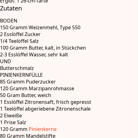
Ergibt:
1 26-cm-Tarte
Zutaten
BODEN
150 Gramm
Weizenmehl, Type 550
2 Esslöffel
Zucker
1/4 Teelöffel
Salz
100 Gramm
Butter
, kalt, in Stückchen
2-3 Esslöffel
Wasser
, sehr kalt
UND
Butterschmalz
PINIENKERNFÜLLE
85 Gramm
Puderzucker
120 Gramm
Marzipanrohmasse
50 Gram
Butter
, weich
1 Esslöffel
Zitronensaft
, frisch gepresst
1 Teelöffel
abgeriebene Zitronenschale
2
Eiweiße
1 Prise
Salz
120 Gramm
Pinienkerne
80 Gramm
Mandelstifte