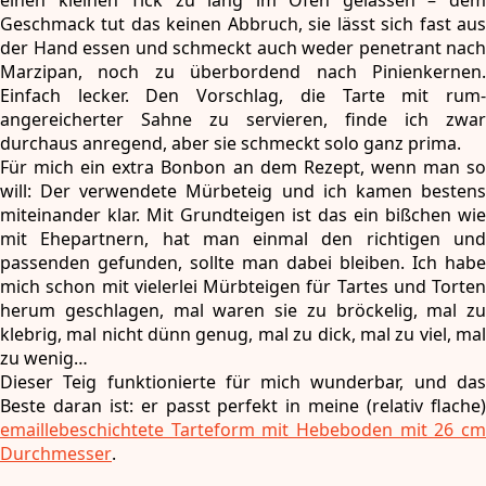
einen kleinen Tick zu lang im Ofen gelassen – dem
Geschmack tut das keinen Abbruch, sie lässt sich fast aus
der Hand essen und schmeckt auch weder penetrant nach
Marzipan, noch zu überbordend nach Pinienkernen.
Einfach lecker. Den Vorschlag, die Tarte mit rum-
angereicherter Sahne zu servieren, finde ich zwar
durchaus anregend, aber sie schmeckt solo ganz prima.
Für mich ein extra Bonbon an dem Rezept, wenn man so
will: Der verwendete Mürbeteig und ich kamen bestens
miteinander klar. Mit Grundteigen ist das ein bißchen wie
mit Ehepartnern, hat man einmal den richtigen und
passenden gefunden, sollte man dabei bleiben. Ich habe
mich schon mit vielerlei Mürbteigen für Tartes und Torten
herum geschlagen, mal waren sie zu bröckelig, mal zu
klebrig, mal nicht dünn genug, mal zu dick, mal zu viel, mal
zu wenig…
Dieser Teig funktionierte für mich wunderbar, und das
Beste daran ist: er passt perfekt in meine (relativ flache)
emaillebeschichtete Tarteform mit Hebeboden mit 26 cm
Durchmesser
.