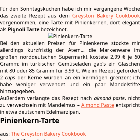
Für den Sonntagskuchen habe ich mir vergangene Woche
das zweite Rezept aus dem
Greyston Bakery Cookboo
vorgenommen, eine Tarte mit Pinienkernen, dort elegant
als
Pignoli Tarte
bezeichnet.
Bei den aktuellen Preisen für Pinienkerne stockte mir
allerdings kurzfristig der Atem… die Markenware im
großen norddeutschen Supermarkt kostete 2,99 € je 60
Gramm; im türkischen Gemüseladen gab’s ein Gläschen
mit 80 oder 85 Gramm für 3,99 €. Wie im Rezept gefordert
2
cups
der Kerne würden an ein Vermögen grenzen; ic
habe weniger verwendet und ein paar Mandelstifte
hinzugegeben.
Außerdem verlangte das Rezept nach
almond paste
, nich
zu verwechseln mit Mandelmus –
Almond Paste
entsprich
in etwa deutschem Edelmarzipan.
Pinienkern-Tarte
aus:
The Greyston Bakery Cookbook