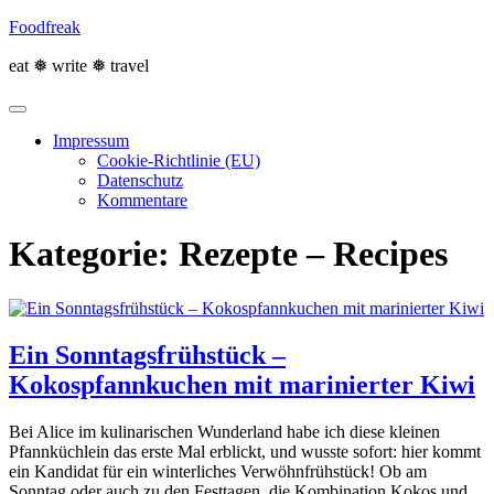
Skip
Foodfreak
to
content
eat ❅ write ❅ travel
Impressum
Cookie-Richtlinie (EU)
Datenschutz
Kommentare
Kategorie:
Rezepte – Recipes
Ein Sonntagsfrühstück –
Kokospfannkuchen mit marinierter Kiwi
Bei Alice im kulinarischen Wunderland habe ich diese kleinen
Pfannküchlein das erste Mal erblickt, und wusste sofort: hier kommt
ein Kandidat für ein winterliches Verwöhnfrühstück! Ob am
Sonntag oder auch zu den Festtagen, die Kombination Kokos und