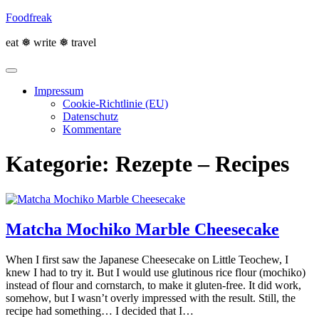
Skip
Foodfreak
to
content
eat ❅ write ❅ travel
Impressum
Cookie-Richtlinie (EU)
Datenschutz
Kommentare
Kategorie:
Rezepte – Recipes
Matcha Mochiko Marble Cheesecake
When I first saw the Japanese Cheesecake on Little Teochew, I
knew I had to try it. But I would use glutinous rice flour (mochiko)
instead of flour and cornstarch, to make it gluten-free. It did work,
somehow, but I wasn’t overly impressed with the result. Still, the
recipe had something… I decided that I…