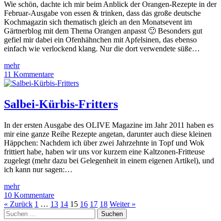
Wie schön, dachte ich mir beim Anblick der Orangen-Rezepte in der
Februar-Ausgabe von essen & trinken, dass das große deutsche
Kochmagazin sich thematisch gleich an den Monatsevent im
Gärtnerblog mit dem Thema Orangen anpasst 🙂 Besonders gut
gefiel mir dabei ein Ofenhähnchen mit Apfelsinen, das ebenso
einfach wie verlockend klang. Nur die dort verwendete süße…
mehr
11 Kommentare
Salbei-Kürbis-Fritters
In der ersten Ausgabe des OLIVE Magazine im Jahr 2011 haben es
mir eine ganze Reihe Rezepte angetan, darunter auch diese kleinen
Häppchen: Nachdem ich über zwei Jahrzehnte in Topf und Wok
frittiert habe, haben wir uns vor kurzem eine Kaltzonen-Fritteuse
zugelegt (mehr dazu bei Gelegenheit in einem eigenen Artikel), und
ich kann nur sagen:…
mehr
10 Kommentare
« Zurück
1
…
13
14
15
16
17
18
Weiter »
Suchen