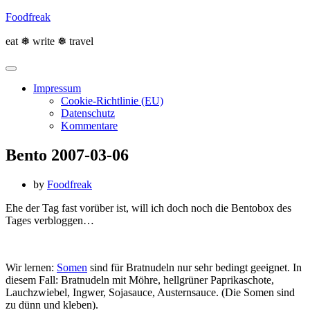
Skip
Foodfreak
to
content
eat ❅ write ❅ travel
Impressum
Cookie-Richtlinie (EU)
Datenschutz
Kommentare
Bento 2007-03-06
by
Foodfreak
Ehe der Tag fast vorüber ist, will ich doch noch die Bentobox des
Tages verbloggen…
Wir lernen:
Somen
sind für Bratnudeln nur sehr bedingt geeignet. In
diesem Fall: Bratnudeln mit Möhre, hellgrüner Paprikaschote,
Lauchzwiebel, Ingwer, Sojasauce, Austernsauce. (Die Somen sind
zu dünn und kleben).