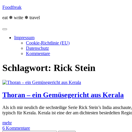
Skip
Foodfreak
to
content
eat ❅ write ❅ travel
Impressum
Cookie-Richtlinie (EU)
Datenschutz
Kommentare
Schlagwort:
Rick Stein
Thoran – ein Gemüsegericht aus Kerala
Als ich mir neulich die sechsteilige Serie Rick Stein’s India anschaut
typisch für Kerala. Kerala ist eine der am dichtesten besiedelten Re
mehr
6 Kommentare