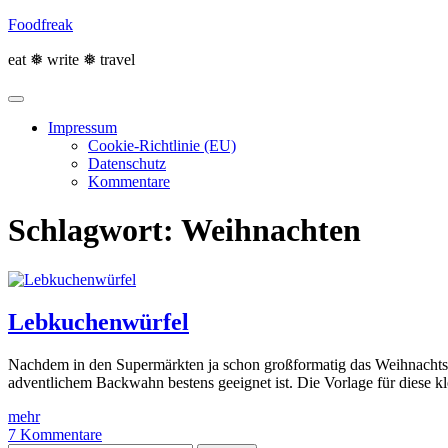
Skip
Foodfreak
to
content
eat ❅ write ❅ travel
Impressum
Cookie-Richtlinie (EU)
Datenschutz
Kommentare
Schlagwort:
Weihnachten
Lebkuchenwürfel
Nachdem in den Supermärkten ja schon großformatig das Weihnachtsge
adventlichem Backwahn bestens geeignet ist. Die Vorlage für diese k
mehr
7 Kommentare