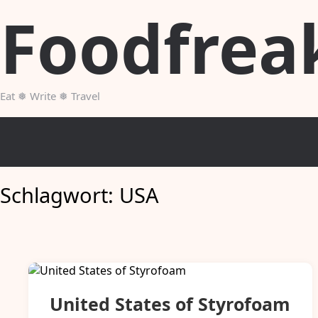
Skip
Foodfrea
to
content
Eat ❅ Write ❅ Travel
Schlagwort:
USA
United States of Styrofoam