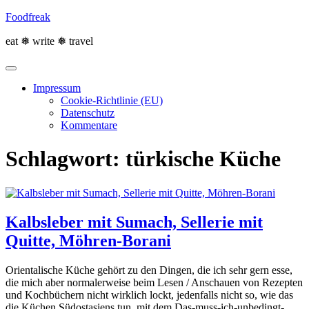
Skip
Foodfreak
to
content
eat ❅ write ❅ travel
Impressum
Cookie-Richtlinie (EU)
Datenschutz
Kommentare
Schlagwort:
türkische Küche
Kalbsleber mit Sumach, Sellerie mit
Quitte, Möhren-Borani
Orientalische Küche gehört zu den Dingen, die ich sehr gern esse,
die mich aber normalerweise beim Lesen / Anschauen von Rezepten
und Kochbüchern nicht wirklich lockt, jedenfalls nicht so, wie das
die Küchen Südostasiens tun, mit dem Das-muss-ich-unbedingt-