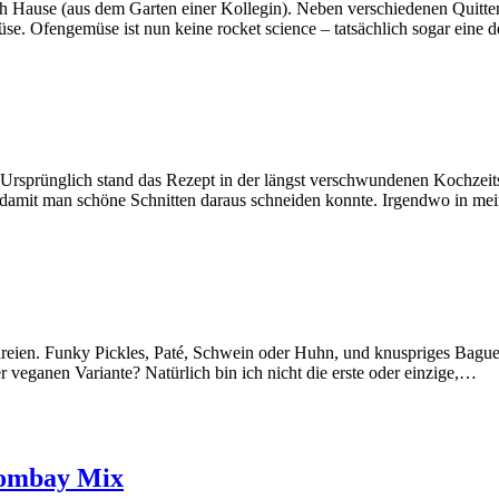
h Hause (aus dem Garten einer Kollegin). Neben verschiedenen Quitten
se. Ofengemüse ist nun keine rocket science – tatsächlich sogar ein
 Ursprünglich stand das Rezept in der längst verschwundenen Kochzeitsc
 damit man schöne Schnitten daraus schneiden konnte. Irgendwo in m
reien. Funky Pickles, Paté, Schwein oder Huhn, und knuspriges Baguet
r veganen Variante? Natürlich bin ich nicht die erste oder einzige,…
 Bombay Mix